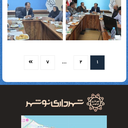
۷
…
۲
۱