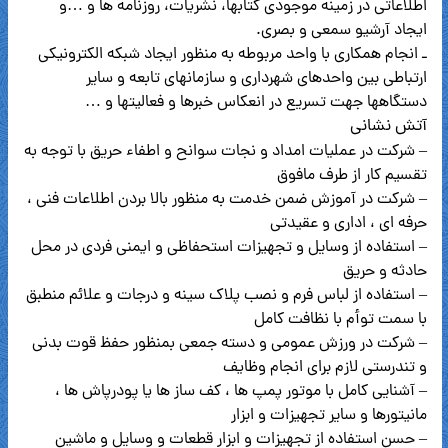
اطلاعاتی در زمینه موجودی کتابها، نشریات، روزنامه ها و …و
ایجاد آرشیو سمعی و بصری.
ـ انجام همکاری با واحد مربوطه به منظور ایجاد شبکه الکترونیکی
ارتباطی بین واحدهای شهرداری و سازمانهای تابعه و سایر
دستگاهها جهت تسریع در انعکاس خبرها و فعالیتها و …
آتش نشانی
– شرکت در عملیات امداد و نجات سوانح و اطفاء حریق با توجه به
تقسیم کار از طرف مافوق
– شرکت در آموزش ضمن خدمت به منظور بالا بردن اطلاعات فنی ،
حرفه ای ، اداری و عقیدتی
– استفاده از وسایل و تجهیزات استحفاظی و ایمنی فردی در محل
حادثه و حریق
– استفاده از لباس فرم و نصب پلاک سینه و درجات و علائم منطبق
با سمت توأم با نظافت کامل
– شرکت در ورزش عمومی و دسته جمعی بمنظور حفظ قوت بدنی
و تندرستی لازم برای انجام وظایف
– آشنایی کامل با موتور پمپ ها ، کف ساز ها یا پودرپاش ها ،
مانیتورها و سایر تجهیزات و ابزار
– حسن استفاده از تجهیزات و ابزار قطعات و وسایل و ماشین