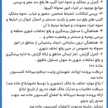
۲- کنترل بر عملکرد و نحوه اجرا اکیپ ها رفع سد معبر و بررسی
موانع موجود در اجراء امور محوله اکیپها.
۳- بررسی امکانات، انضباط شخصی، حضور و غیاب، نحوه عملکرد
اکیپ های رفع سد معبر و بازدید مستمر بر اتصال اموال در انبارها و
نحوه اجراء مصوبات و ضوابط مرتبط با آن .
۴- هماهنگی با مسئول پیشگیری و رفع تخلفات شهری منطقه و
بررسی یومیه و مستمر بر وضعیت معابر و …
۵- هماهنگی درون سازمانی، ایجاد پشتیبانی از مناطق در امور
محوله به خصوص در حین رفع تخلف شهری .
۶- کنترل گزارش، آمار ارسالی مناطق و ارائه گزارش به اداره پیشگیری
و رفع تخلفات شهری به عنوان مسئول مافوق .
ماده ۱۰۰
دریافت پرونده ازواحد شهرسازی وثبت دردفتردبیرخانه کمیسیون
ماده صد
ا بلاغ موارد تخلف به مالک (حضوری یا توسط مامورابلاغ ماده صد)
دریافت دفاعیات و مدارک مالک ظرف ده روز از تاریخ ابلاغ
ارائه پرونده توسط دبیرخانه به اعضای کمیسیون ماده صد جهت
صدور رای بدوی
تشکبل جلسه ودعوت ازاعضای کمیسیون ماده صد