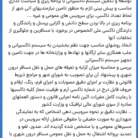
توسعه و تکمیل سیستم تاکسیرانی با برنامه ریزی و سیاست گذاری
مناسب و پیش بینی لازم به منظور تامین نیازمندیهای آتی شهر از
لحاظ تعداد تاکسی، برای سرویس های عمومی و غیره …
برنامه ریزی در بالا بردن سطح دانش و کارایی پرسنل و رانندگان و
دارندگان تاکسی علی الخصوص در برخورد با مسافرین و جلوگیری از
تخلفات آنها
اتخاذ روشهای مناسب جهت نظم بخشیدن به سیستم تاکسیرانی و
جلب همکاری سایر ارگانها و نهادها و وزارتخانه ها در جهت تامین و
تجهیز سیستم تاکسیرانی
بررسی و محاسبه میزان کرایه و تعرفه های حمل و نقل مسافر درون
شهری و پیشنهاد آن برای تصویب به شورای شهر و مراجع ذیربط
قانونی و نظارت بر اجرای دقیق مصوبات و اجرای فرم، رنگ، ارقام و
حروف قابل درج در شماره تاکسی آرم و ظرفیت مجاز کلیه تاکسیها
با رعایت کامل مقررات آئین نامه اجرایی قانون و دستور العملهای
صادره از سوی شورای عالی ترافیک و وزارت کشور
.. نظارت دقیق بر نحوه سرویس دهی اشخاص که به نمایندگی
شهرداری به صورت حقیقی یا حقوقی متقبل ارائه سرویس در
مسیرهای عمومی و یا مشخص شده گردیده اند. صدور، لغو و
تمدید پروانه اشتغال به حمل و نقل عمومی مسافر درون شهری با