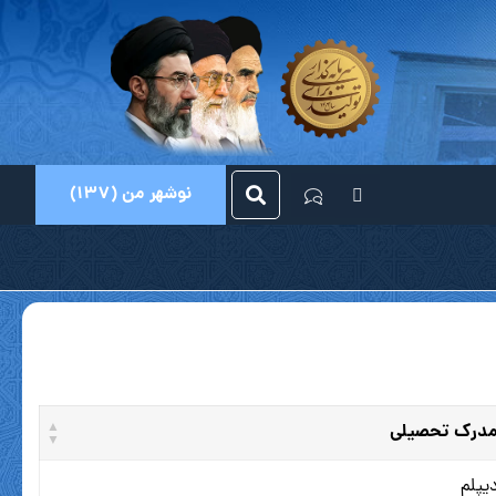
نوشهر من (137)
درک تحصیلی
یپلم