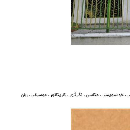
 خوشنویسی . عکاسی . نگارگری . کاریکاتور . موسیقی . زبان