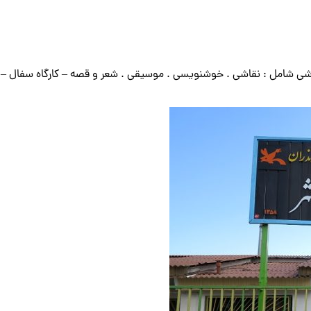
زشی شامل : نقاشی . خوشنویسی . موسیقی . شعر و قصه – کارگاه سفال – 