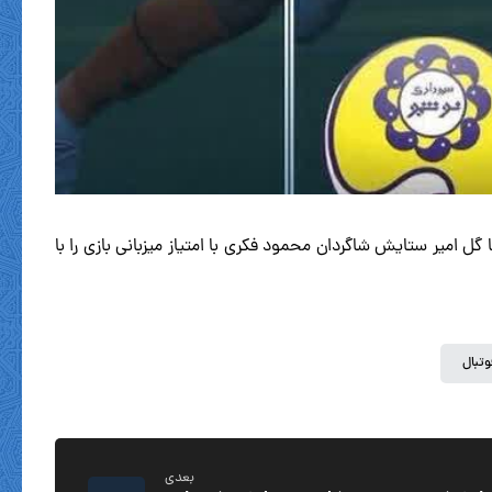
ند، با برخورد ۲ بار موقعیت نوشهرى ها به تیر دروازه و با گل امیر ستایش شاگردان محمود فکرى با امتیاز میزبانى بازى را با
وتبال
بعدی