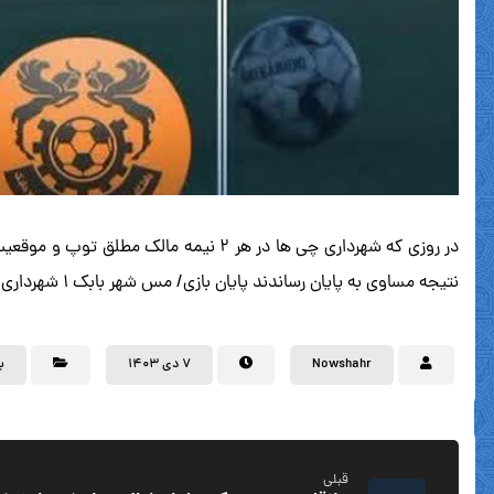
نتیجه مساوى به پایان رساندند پایان بازى/ مس شهر بابک ۱ شهردارى نوشهر ۱
Nowshahr
۷ دی ۱۴۰۳
ب
قبلی