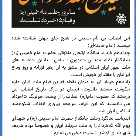
این انقلاب بی نام خمینی در هیچ جای جهان شناخته شده
نیست. (امام خامنه‌ای)
چهاردهم خرداد، سالگرد ارتحال ملکوتی حضرت امام خمینی (ره)
بنیانگذار نظام مقدس جمهوری اسلامی ، یادآور حماسه های
ملت غیور ایران اسلامی در عشق به آن رهبر فرزانه و روز وداع
ایرانیان با مقتدای خویش است.
پانزدهم خرداد نیز به عنوان نقطه آغازین قیام ملت ایران علیه
حکومت مستبد طاغوت، آنچنان در تارک تاریخ انقلاب می
درخشد که حضرت امام(ره) انقلاب را از چشمه خونرنگ ۱۵خرداد
می دانستند که این قیام، سرلوحه پیروزی انقلاب شکوهمند
اسلامی ایران شد.
اینجانب سالگرد رحلت جانگداز حضرت امام خمینی (ره) و شهدای
یوم الله ۱۵خرداد را به ملت سربلند ایران و خصوصاً مردم شریف
شهر بندری نوشهر تسلیت عرض می نمایم.