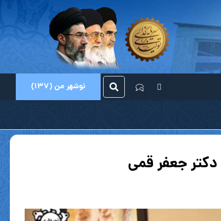
نوشهر من (137)
دکتر جعفر قمی