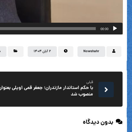
00:00
Nowshahr
۲ آبان ۱۴۰۴
س
قبلی
با حکم استاندار مازندران؛ جعفر قمی اویلی بعنو
منصوب شد
بدون دیدگاه