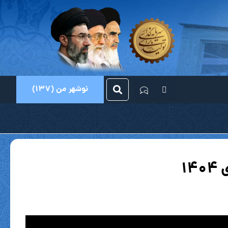
نوشهر من (137)
۱