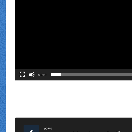
01:19
بعدی