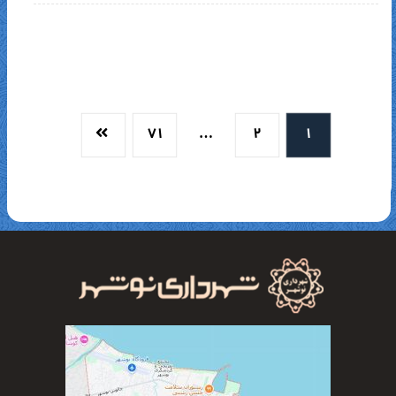
۷۱
…
۲
۱