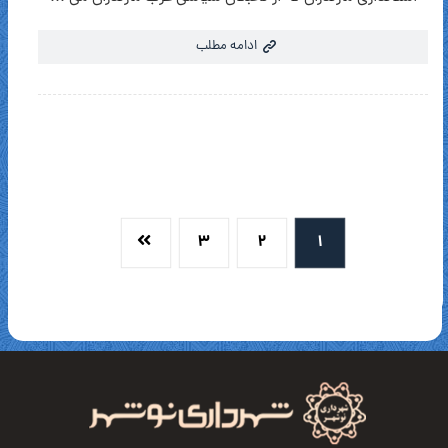
ادامه مطلب
۳
۲
۱