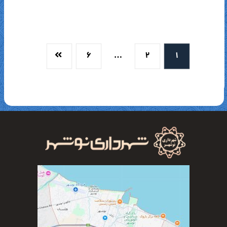
۶
…
۲
۱