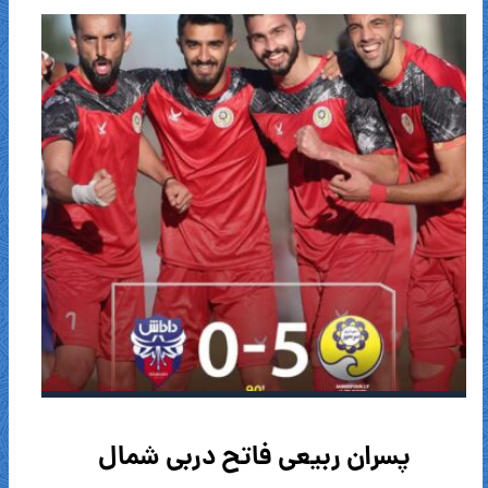
پسران ربیعى فاتح دربى شمال