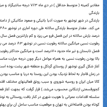
مقادیر کمینه ( متوسط حداقل ) در دی ماه ۷/۳ درجه سانتیگراد و میانگین بیشینه ( متوسط حداکثر) در تیر ماه ۶/۲۸ درجه سانتیگراد می باشد.
بارندگی
بارندگی در شهر نوشهر به صورت آدیا باتیکی و صعود مکانیکی از دامن
درصد بارش سالانه در این فصل فرو می ریزد و کم بارانترین فصل سال بهار است که حدود ۱۴۴
رطوبت نسبی میان
فصل تابستان و تیر ماه حدود ۷۰درصد است و میانگین حداکثر رطوبت نسبی در فصل پاییز و ماه های مهر و آبان و همچنین ماه اسفند ۹۵ درصد است.
بالا بودن رطوبت نسبی به همراه عوامل دیگر چون درجه حرارت مناس
آغاز شکل گیری نوشهر از روستای گردکل و منطقه شهر پشت بوده است ک
در زمان قاجار به لحاظ نزدیک بودن این روستا به دریا و مناسب بو
کالا میان ایران و روسیه شوروی و سبب رونق فعالیتهای مختلف اقتص
سلسله اقدامات عمرانی با هویت شهری در کنار بافت روستائی به نوشهر 
کوتاه بودن فاصله‌اش به تهران و موقعیت مناسب ساحل آن برای پهل