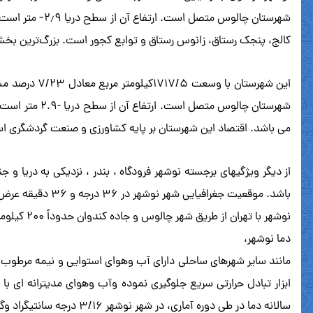
شهرستان چالوس
کالج، پنجک رستاق، زانوس رستاق و توابع کجور است. بزرگ‌ترین بخ
این شهرستان 
می باشد. اقتصاد این شهرستان بر پایه کشاورزی و صنعت گردشگری استوار است. بر اساس آمار سال۱۳۹۰ این 
از دیگر ویژگیهای برجسته نوشهر فرودگاه ، بندر ، نزدیکی به دریا و 
باشد. موقعیت جغرافیایی شهر نوشهر در ۳۶ درجه و ۳۶ دقیقه عرض شمالی و ۵۱ درجه و ۳۱ دقیقه طول شرقی قرار دارد .
نوشهر با تهران از طریق شهر چالوس و جاده کندوان حدوداً ۲۰۰ کیلومتر و با شهر ساری ( مرکز استان ) حدوداً ۱۶۴ کیلومتر فاصله دارد.
دما نوشهر،
مانند سایر شهرهای ساحلی دارای آب وهوای استوایی و نیمه مرطوب اس
ابزار تبادل حرارتی سریع جلوگیری نموده وآب وهوای مدیترانه ای 