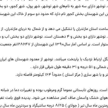
 متصل است. ارتفاع آن از سطح دریا ۲٫۹− متر است. نوشهر دارای سه شهر به نام‌های شهر نوشهر، شه
ش این شهرستان بخش کجور نام دارد که حدود دو سوم از خاک این شهرستا
با وسعت ۱۷۱۷/۵کیلومتر مربع معادل ۷/۲۳ درصد مساحت استان مازندران را تشکیل می دهد و از شمال ب
شهرستان چالوس متصل است. ارتفاع آن از سطح دریا -۲.۹ متر است. نوشهر دارای 
شهرستان از ۱۲۸۶۴۷نفر جمعیت تشکیل شده است.
جنگل ارتباط نزدیک با پایتخت میباشد. نوشهر از معدود شهرستان های ایران
ت. روزهای تابستانی عموما گرم ومرطوب بوده و تغییرات دما در شبانه ر
با هوای خشک وآسمان صاف کمتر مشاهده می شود. پدیده فوق باعث تغییرا