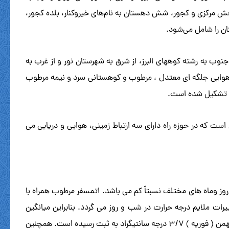
ر پول، شهر کجور، دو بخش مرکزی و کجور، شش دهستان به نام‌های خیروکنار، بلده کجور،
ن را شامل می‌شود.
ه دریای مازندران، از جنوب به رشته کوههای البرز، از شرق به شهرستان نور و از غرب به
دو بخش و ۴ دهستان است. نوشهر دارای دو بخش آب و هوایی جلگه ای معتدل ، مرطوب و کوهستانی سرد و نیمه مرطوب
 است که در حوزه راه دارای سه ارتباط زمینی، هوایی و دریایی می
وز وماه های مختلف نسبتاً کم می باشد. اتمسفر مرطوب همراه با
ت ملایم درجه حرارت در شب و روز می گردد. بنابراین میانگین
سالانه دما در طی دوره آماری، در شهر نوشهر ۳/۱۶ درجه سانتیگراد وگرمترین ماه سال تیر ( جولای ) ۸/۲۵ درجه سانتیگراد و سردترین ماه سال بهمن ( فوریه ) ۳/۷ درجه سانتیگراد به ثبت رسیده است. همچنین