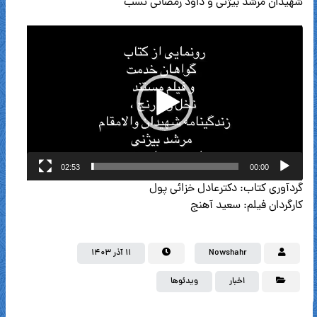
شهیدان مرشد بیژنی و داود رمضانی نسب
نمایشگر
ویدیو
02:53
00:00
گردآوری کتاب: دکترعادل خزائی پول
کارگردان فیلم: سعید آهنج
Nowshahr
۱۱ آذر ۱۴۰۳
اخبار
ویدئوها