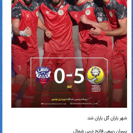
شهر باران گل باران شد
پسران ربیعى فاتح دربى شمال