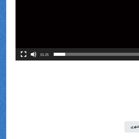
01:25
شهری