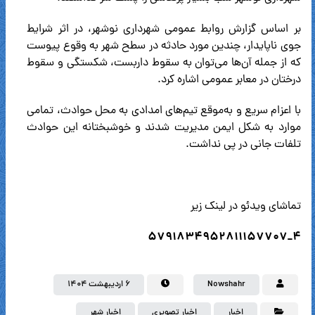
بر اساس گزارش روابط عمومی شهرداری نوشهر، در اثر شرایط
جوی ناپایدار، چندین مورد حادثه در سطح شهر به وقوع پیوست
که از جمله آن‌ها می‌توان به سقوط داربست‌، شکستگی و سقوط
درختان در معابر عمومی اشاره کرد.
با اعزام سریع و به‌موقع تیم‌های امدادی به محل حوادث، تمامی
موارد به شکل ایمن مدیریت شدند و خوشبختانه این حوادث
تلفات جانی در پی نداشت.
تماشای ویدئو در لینک زیر
4_5791834952811157707
Nowshahr
۶ اردیبهشت ۱۴۰۴
اخبار
اخبار تصویری
اخبار شهر