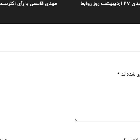
پیام تبریک دکتر عادل خزائی پول بمناسبت فرارسیدن ۲۷ اردیبهشت روز روابط
مهدی قاسمی با رأی اکثریت،
ی شده‌اند
*