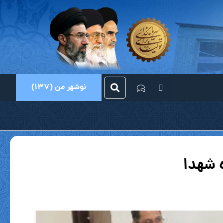
نوشهر من (137)
ه شهدا