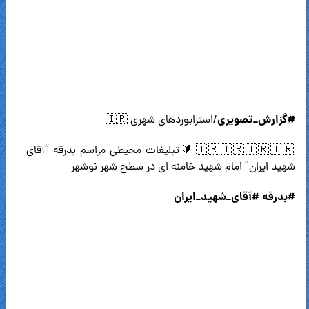
#گزارش_تصویری
/استرابوردهای شهری 🇮🇷
🇮🇷🇮🇷🇮🇷🇮🇷 🔰تبلیغات محیطی مراسم بدرقه “آقای
شهید ایران” امام شهید خامنه ای در سطح شهر نوشهر
#بدرقه
#آقای_شهید_ایران